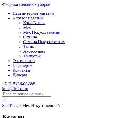
Фабрика головных уборов
Наш интернет магазин
Каталог изделий
Кожа/Замша
Мех
Мех Искусственный
Овчина
Овчина Искусственная
Ткань
Аксессуары
Трикотаж
О компании
Партнерам
Контакты
Дилеры
+7 (915) 86-00-888
info@skifhat.ru
Skif
Товары
Мех Искусственный
Каталог