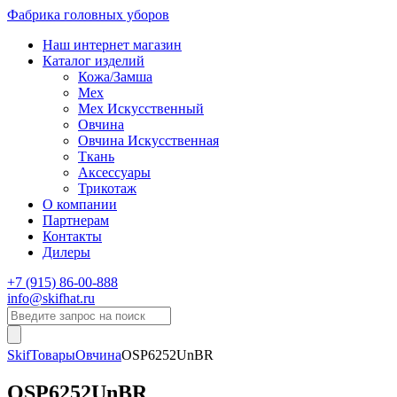
Фабрика головных уборов
Наш интернет магазин
Каталог изделий
Кожа/Замша
Мех
Мех Искусственный
Овчина
Овчина Искусственная
Ткань
Аксессуары
Трикотаж
О компании
Партнерам
Контакты
Дилеры
+7 (915) 86-00-888
info@skifhat.ru
Skif
Товары
Овчина
OSP6252UnBR
OSP6252UnBR