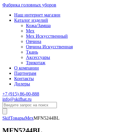
Фабрика головных уборов
Наш интернет магазин
Каталог изделий
Кожа/Замша
Мех
Мех Искусственный
Овчина
Овчина Искусственная
Ткань
Аксессуары
Трикотаж
О компании
Партнерам
Контакты
Дилеры
+7 (915) 86-00-888
info@skifhat.ru
Skif
Товары
Мех
MFN5244BL
MFN5244BL