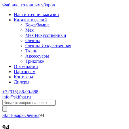
Фабрика головных уборов
Наш интернет магазин
Каталог изделий
Кожа/Замша
Мех
Мех Искусственный
Овчина
Овчина Искусственная
Ткань
Аксессуары
Трикотаж
О компании
Партнерам
Контакты
Дилеры
+7 (915) 86-00-888
info@skifhat.ru
Skif
Товары
Овчина
94
94