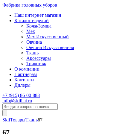
Фабрика головных уборов
Наш интернет магазин
Каталог изделий
Кожа/Замша
Мех
Мех Искусственный
Овчина
Овчина Искусственная
Ткань
Аксессуары
Трикотаж
О компании
Партнерам
Контакты
Дилеры
+7 (915) 86-00-888
info@skifhat.ru
Skif
Товары
Ткань
67
67