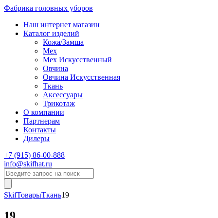
Фабрика головных уборов
Наш интернет магазин
Каталог изделий
Кожа/Замша
Мех
Мех Искусственный
Овчина
Овчина Искусственная
Ткань
Аксессуары
Трикотаж
О компании
Партнерам
Контакты
Дилеры
+7 (915) 86-00-888
info@skifhat.ru
Skif
Товары
Ткань
19
19