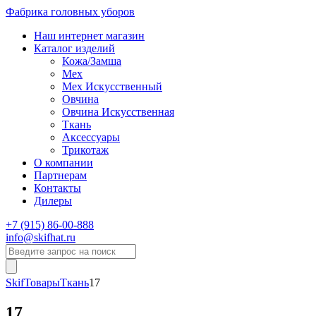
Фабрика головных уборов
Наш интернет магазин
Каталог изделий
Кожа/Замша
Мех
Мех Искусственный
Овчина
Овчина Искусственная
Ткань
Аксессуары
Трикотаж
О компании
Партнерам
Контакты
Дилеры
+7 (915) 86-00-888
info@skifhat.ru
Skif
Товары
Ткань
17
17