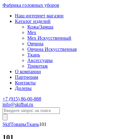
Фабрика головных уборов
Наш интернет магазин
Каталог изделий
Кожа/Замша
Мех
Мех Искусственный
Овчина
Овчина Искусственная
Ткань
Аксессуары
Трикотаж
О компании
Партнерам
Контакты
Дилеры
+7 (915) 86-00-888
info@skifhat.ru
Skif
Товары
Ткань
101
101