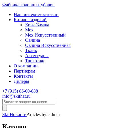
Фабрика головных уборов
Наш интернет магазин
Каталог изделий
Кожа/Замша
Мех
Мех Искусственный
Овчина
Овчина Искусственная
Ткань
Аксессуары
Трикотаж
О компании
Партнерам
Контакты
Дилеры
+7 (915) 86-00-888
info@skifhat.ru
Skif
Новости
Articles by: admin
Каталог